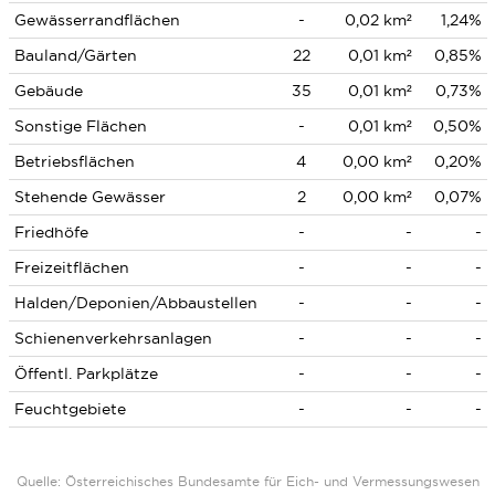
Gewässerrandflächen
-
0,02 km²
1,24%
Bauland/Gärten
22
0,01 km²
0,85%
Gebäude
35
0,01 km²
0,73%
Sonstige Flächen
-
0,01 km²
0,50%
Betriebsflächen
4
0,00 km²
0,20%
Stehende Gewässer
2
0,00 km²
0,07%
Friedhöfe
-
-
-
Freizeitflächen
-
-
-
Halden/Deponien/Abbaustellen
-
-
-
Schienenverkehrsanlagen
-
-
-
Öffentl. Parkplätze
-
-
-
Feuchtgebiete
-
-
-
Quelle: Österreichisches Bundesamte für Eich- und Vermessungswesen