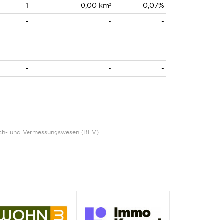
1
0,00 km²
0,07%
-
-
-
-
-
-
-
-
-
-
-
-
-
-
-
-
-
-
Eich- und Vermessungswesen (BEV)