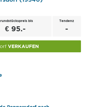
rundstückspreis bis
Tendenz
€ 95.-
-
VERKAUFEN
dorf
e
nde Pengersdorf nach