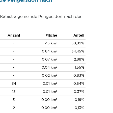
r Katastralgemeinde Pengersdorf nach der
Anzahl
Fläche
Anteil
-
1,45 km²
58,99%
-
0,84 km²
34,45%
-
0,07 km²
2,88%
-
0,04 km²
1,55%
-
0,02 km²
0,83%
34
0,01 km²
0,54%
13
0,01 km²
0,37%
3
0,00 km²
0,19%
2
0,00 km²
0,13%