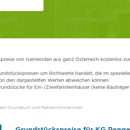
kspreise von Gemeinden aus ganz Österreich kostenlos zu
undstückspreisen um Richtwerte handelt, die im speziellen
von den dargestellten Werten abweichen können.
Grundstücke für Ein-/Zweifamilienhäuser (keine Bauträg
 dem Grundbuch und Maklerinformationen
Grundstückspreise für KG Penge