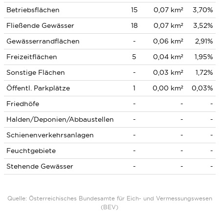
Betriebsflächen
15
0,07 km²
3,70%
Fließende Gewässer
18
0,07 km²
3,52%
Gewässerrandflächen
-
0,06 km²
2,91%
Freizeitflächen
5
0,04 km²
1,95%
Sonstige Flächen
-
0,03 km²
1,72%
Öffentl. Parkplätze
1
0,00 km²
0,03%
Friedhöfe
-
-
-
Halden/Deponien/Abbaustellen
-
-
-
Schienenverkehrsanlagen
-
-
-
Feuchtgebiete
-
-
-
Stehende Gewässer
-
-
-
Quelle: Österreichisches Bundesamte für Eich- und Vermessungswesen
(BEV)