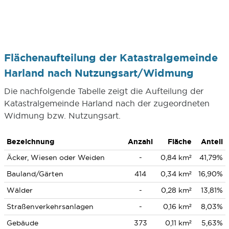
Flächenaufteilung der Katastralgemeinde
Harland nach Nutzungsart/Widmung
Die nachfolgende Tabelle zeigt die Aufteilung der
Katastralgemeinde Harland nach der zugeordneten
Widmung bzw. Nutzungsart.
Bezeichnung
Anzahl
Fläche
Anteil
Äcker, Wiesen oder Weiden
-
0,84 km²
41,79%
Bauland/Gärten
414
0,34 km²
16,90%
Wälder
-
0,28 km²
13,81%
Straßenverkehrsanlagen
-
0,16 km²
8,03%
Gebäude
373
0,11 km²
5,63%