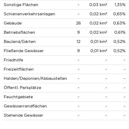
Sonstige Flächen
-
0,03 km²
1,35%
Schienenverkehrsanlagen
-
0,02 km²
0,65%
Gebäude
26
0,02 km²
0,63%
Betriebsflächen
9
0,02 km²
0,61%
Bauland/Gärten
12
0,01 km²
0,52%
Fließende Gewässer
9
0,01 km²
0,52%
Friedhöfe
-
-
-
Freizeitflächen
-
-
-
Halden/Deponien/Abbaustellen
-
-
-
Öffentl. Parkplätze
-
-
-
Feuchtgebiete
-
-
-
Gewässerrandflächen
-
-
-
Stehende Gewässer
-
-
-