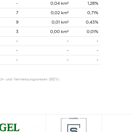
-
0,04 km²
1,28%
7
0,02 km²
0,71%
9
0,01 km²
0,43%
3
0,00 km²
0,01%
-
-
-
-
-
-
-
-
-
Eich- und Vermessungswesen (BEV)