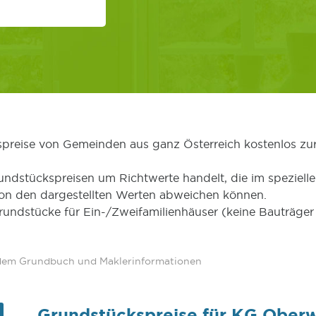
kspreise von Gemeinden aus ganz Österreich kostenlos zu
undstückspreisen um Richtwerte handelt, die im speziellen
von den dargestellten Werten abweichen können.
Grundstücke für Ein-/Zweifamilienhäuser (keine Bauträg
 dem Grundbuch und Maklerinformationen
Grundstückspreise für KG Ober