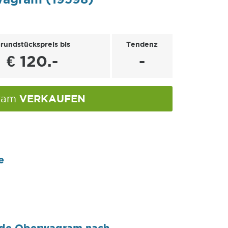
rundstückspreis bis
Tendenz
€ 120.-
-
VERKAUFEN
gram
e
inde Oberwagram nach