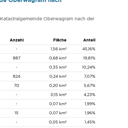
er Katastralgemeinde Oberwagram nach der
Anzahl
Fläche
Anteil
-
1,56 km²
45,16%
887
0,68 km²
19,81%
-
0,35 km²
10,24%
824
0,24 km²
7,07%
70
0,20 km²
5,67%
-
0,15 km²
4,23%
-
0,07 km²
1,99%
15
0,07 km²
1,96%
-
0,05 km²
1,45%