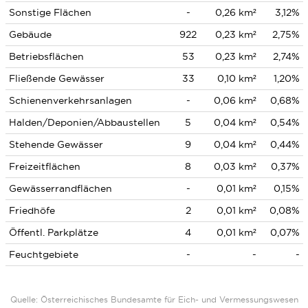
Sonstige Flächen
-
0,26 km²
3,12%
Gebäude
922
0,23 km²
2,75%
Betriebsflächen
53
0,23 km²
2,74%
Fließende Gewässer
33
0,10 km²
1,20%
Schienenverkehrsanlagen
-
0,06 km²
0,68%
Halden/Deponien/Abbaustellen
5
0,04 km²
0,54%
Stehende Gewässer
9
0,04 km²
0,44%
Freizeitflächen
8
0,03 km²
0,37%
Gewässerrandflächen
-
0,01 km²
0,15%
Friedhöfe
2
0,01 km²
0,08%
Öffentl. Parkplätze
4
0,01 km²
0,07%
Feuchtgebiete
-
-
-
Quelle: Österreichisches Bundesamte für Eich- und Vermessungswesen