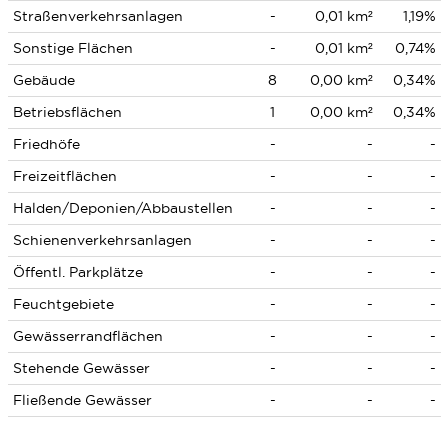
Straßenverkehrsanlagen
-
0,01 km²
1,19%
Sonstige Flächen
-
0,01 km²
0,74%
Gebäude
8
0,00 km²
0,34%
Betriebsflächen
1
0,00 km²
0,34%
Friedhöfe
-
-
-
Freizeitflächen
-
-
-
Halden/Deponien/Abbaustellen
-
-
-
Schienenverkehrsanlagen
-
-
-
Öffentl. Parkplätze
-
-
-
Feuchtgebiete
-
-
-
Gewässerrandflächen
-
-
-
Stehende Gewässer
-
-
-
Fließende Gewässer
-
-
-