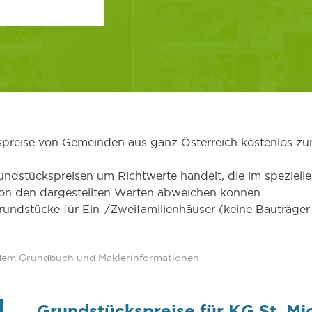
kspreise von Gemeinden aus ganz Österreich kostenlos zu
undstückspreisen um Richtwerte handelt, die im speziellen
von den dargestellten Werten abweichen können.
Grundstücke für Ein-/Zweifamilienhäuser (keine Bauträg
 dem Grundbuch und Maklerinformationen
Grundstückspreise für KG St. M