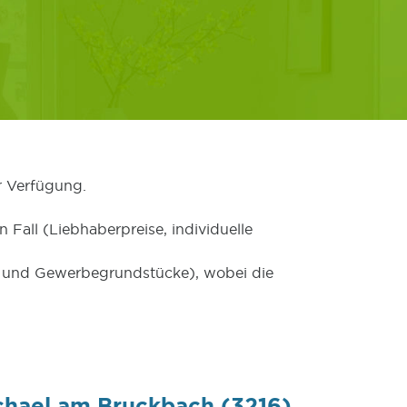
r Verfügung.
 Fall (Liebhaberpreise, individuelle
er und Gewerbegrundstücke), wobei die
ichael am Bruckbach (3216)