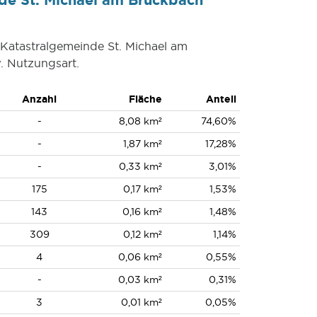
 Katastralgemeinde St. Michael am
 Nutzungsart.
Anzahl
Fläche
Anteil
-
8,08 km²
74,60%
-
1,87 km²
17,28%
-
0,33 km²
3,01%
175
0,17 km²
1,53%
143
0,16 km²
1,48%
309
0,12 km²
1,14%
4
0,06 km²
0,55%
-
0,03 km²
0,31%
3
0,01 km²
0,05%