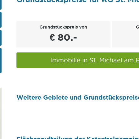
Grundstückspreis von
G
€ 80.-
Immobilie in St. Michael am
Weitere Gebiete und Grundstückspreis
Flächenaufteilung der Katastralgemein