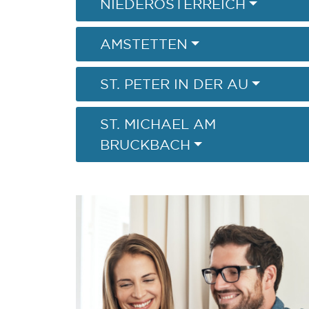
NIEDERÖSTERREICH
AMSTETTEN
ST. PETER IN DER AU
ST. MICHAEL AM
BRUCKBACH