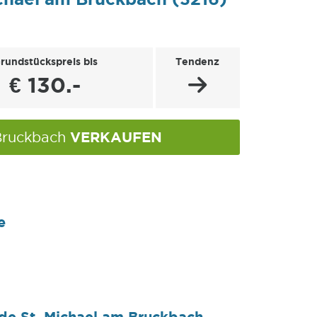
rundstückspreis bis
Tendenz
€ 130.-
VERKAUFEN
 Bruckbach
e
de St. Michael am Bruckbach