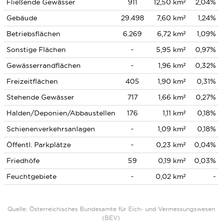
Fließende Gewässer
911
12,50 km²
2,04%
Gebäude
29.498
7,60 km²
1,24%
Betriebsflächen
6.269
6,72 km²
1,09%
Sonstige Flächen
-
5,95 km²
0,97%
Gewässerrandflächen
-
1,96 km²
0,32%
Freizeitflächen
405
1,90 km²
0,31%
Stehende Gewässer
717
1,66 km²
0,27%
Halden/Deponien/Abbaustellen
176
1,11 km²
0,18%
Schienenverkehrsanlagen
-
1,09 km²
0,18%
Öffentl. Parkplätze
-
0,23 km²
0,04%
Friedhöfe
59
0,19 km²
0,03%
Feuchtgebiete
-
0,02 km²
-
Quelle: Österreichisches Bundesamte für Eich- und Vermessungswesen
(BEV)