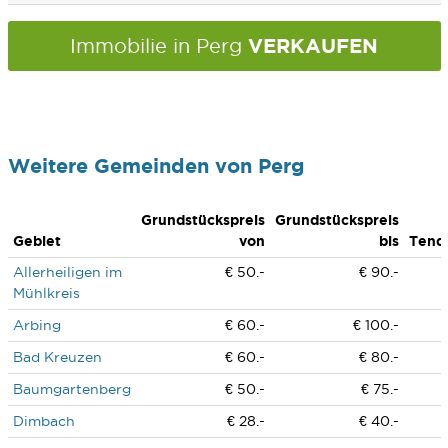
VERKAUFEN
Immobilie in Perg
Weitere Gemeinden von Perg
Grundstückspreis
Grundstückspreis
Gebiet
von
bis
Tend
Allerheiligen im
€ 50.-
€ 90.-
Mühlkreis
Arbing
€ 60.-
€ 100.-
Bad Kreuzen
€ 60.-
€ 80.-
Baumgartenberg
€ 50.-
€ 75.-
Dimbach
€ 28.-
€ 40.-