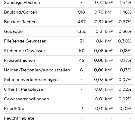
Sonstige Flächen
-
0,72 km²
1,54%
Bauland/Gärten
918
0,70 km²
1,48%
Betriebsflächen
457
0,32 km²
0,67%
Gebäude
1.355
0,31 km²
0,66%
Fließende Gewässer
31
0,14 km²
0,30%
Stehende Gewässer
101
0,08 km²
0,18%
Freizeitflächen
45
0,08 km²
0,17%
Halden/Deponien/Abbaustellen
6
0,06 km²
0,13%
Schienenverkehrsanlagen
-
0,03 km²
0,07%
Öffentl. Parkplätze
-
0,01 km²
0,02%
Gewässerrandflächen
-
0,01 km²
0,02%
Friedhöfe
2
0,01 km²
0,01%
Feuchtgebiete
-
-
-