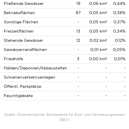
Fließende Gewässer
19
0,06 km²
0,44%
Betriebsflächen
87
0,05 km²
0,38%
Sonstige Flächen
-
0,05 km²
0,37%
Freizeitflächen
13
0,05 km²
0,34%
Stehende Gewässer
12
0,02 km²
0,12%
Gewässerrandflächen
-
0,01 km²
0,05%
Friedhöfe
3
0,00 km²
0,01%
Halden/Deponien/Abbaustellen
-
-
-
Schienenverkehrsanlagen
-
-
-
Öffentl. Parkplätze
-
-
-
Feuchtgebiete
-
-
-
Quelle: Österreichisches Bundesamte für Eich- und Vermessungswesen
(BEV)