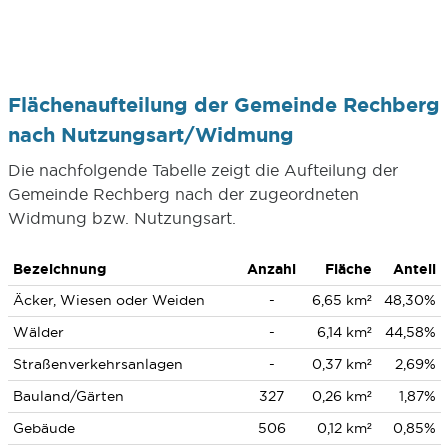
Flächenaufteilung der Gemeinde Rechberg
nach Nutzungsart/Widmung
Die nachfolgende Tabelle zeigt die Aufteilung der
Gemeinde Rechberg nach der zugeordneten
Widmung bzw. Nutzungsart.
Bezeichnung
Anzahl
Fläche
Anteil
Äcker, Wiesen oder Weiden
-
6,65 km²
48,30%
Wälder
-
6,14 km²
44,58%
Straßenverkehrsanlagen
-
0,37 km²
2,69%
Bauland/Gärten
327
0,26 km²
1,87%
Gebäude
506
0,12 km²
0,85%