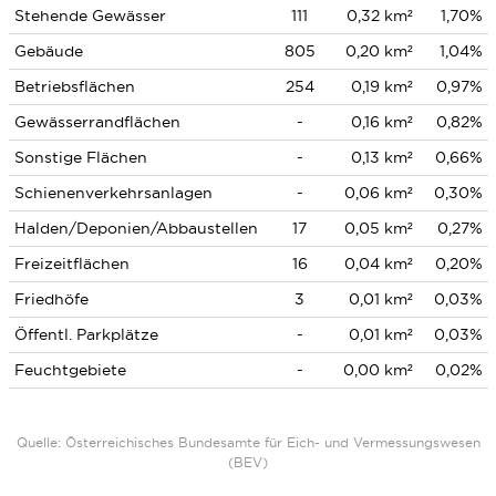
Stehende Gewässer
111
0,32 km²
1,70%
Gebäude
805
0,20 km²
1,04%
Betriebsflächen
254
0,19 km²
0,97%
Gewässerrandflächen
-
0,16 km²
0,82%
Sonstige Flächen
-
0,13 km²
0,66%
Schienenverkehrsanlagen
-
0,06 km²
0,30%
Halden/Deponien/Abbaustellen
17
0,05 km²
0,27%
Freizeitflächen
16
0,04 km²
0,20%
Friedhöfe
3
0,01 km²
0,03%
Öffentl. Parkplätze
-
0,01 km²
0,03%
Feuchtgebiete
-
0,00 km²
0,02%
Quelle: Österreichisches Bundesamte für Eich- und Vermessungswesen
(BEV)