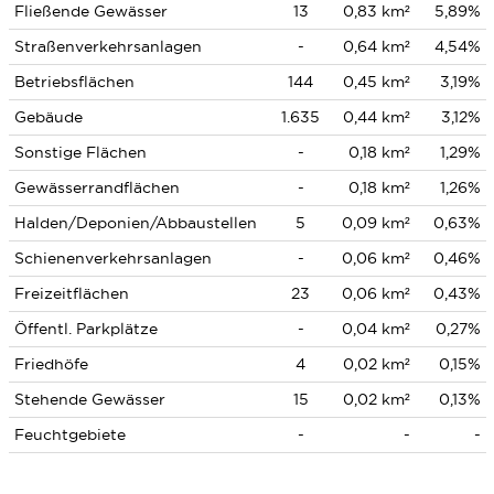
Fließende Gewässer
13
0,83 km²
5,89%
Straßenverkehrsanlagen
-
0,64 km²
4,54%
Betriebsflächen
144
0,45 km²
3,19%
Gebäude
1.635
0,44 km²
3,12%
Sonstige Flächen
-
0,18 km²
1,29%
Gewässerrandflächen
-
0,18 km²
1,26%
Halden/Deponien/Abbaustellen
5
0,09 km²
0,63%
Schienenverkehrsanlagen
-
0,06 km²
0,46%
Freizeitflächen
23
0,06 km²
0,43%
Öffentl. Parkplätze
-
0,04 km²
0,27%
Friedhöfe
4
0,02 km²
0,15%
Stehende Gewässer
15
0,02 km²
0,13%
Feuchtgebiete
-
-
-