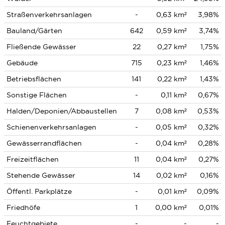
Straßenverkehrsanlagen
-
0,63 km²
3,98%
Bauland/Gärten
642
0,59 km²
3,74%
Fließende Gewässer
22
0,27 km²
1,75%
Gebäude
715
0,23 km²
1,46%
Betriebsflächen
141
0,22 km²
1,43%
Sonstige Flächen
-
0,11 km²
0,67%
Halden/Deponien/Abbaustellen
7
0,08 km²
0,53%
Schienenverkehrsanlagen
-
0,05 km²
0,32%
Gewässerrandflächen
-
0,04 km²
0,28%
Freizeitflächen
11
0,04 km²
0,27%
Stehende Gewässer
14
0,02 km²
0,16%
Öffentl. Parkplätze
-
0,01 km²
0,09%
Friedhöfe
1
0,00 km²
0,01%
Feuchtgebiete
-
-
-