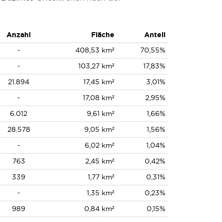
Anzahl
Fläche
Anteil
-
408,53 km²
70,55%
-
103,27 km²
17,83%
21.894
17,45 km²
3,01%
-
17,08 km²
2,95%
6.012
9,61 km²
1,66%
28.578
9,05 km²
1,56%
-
6,02 km²
1,04%
763
2,45 km²
0,42%
339
1,77 km²
0,31%
-
1,35 km²
0,23%
989
0,84 km²
0,15%