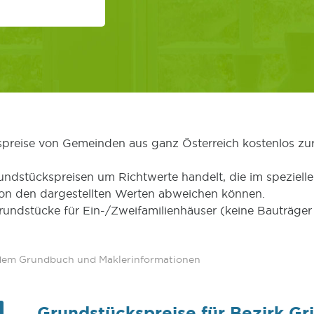
kspreise von Gemeinden aus ganz Österreich kostenlos zu
undstückspreisen um Richtwerte handelt, die im speziellen
von den dargestellten Werten abweichen können.
Grundstücke für Ein-/Zweifamilienhäuser (keine Bauträg
 dem Grundbuch und Maklerinformationen
Grundstückspreise für Bezirk Gr