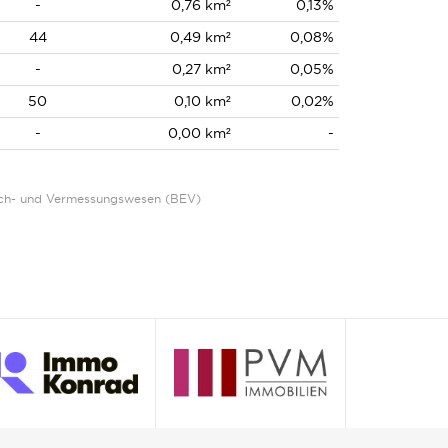
-
0,76 km²
0,13%
44
0,49 km²
0,08%
-
0,27 km²
0,05%
50
0,10 km²
0,02%
-
0,00 km²
-
Eich- und Vermessungswesen (BEV)