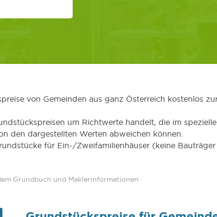
kspreise von Gemeinden aus ganz Österreich kostenlos zu
undstückspreisen um Richtwerte handelt, die im speziellen
von den dargestellten Werten abweichen können.
Grundstücke für Ein-/Zweifamilienhäuser (keine Bauträg
 dem Grundbuch und Maklerinformationen
Grundstückspreise für Gemeinde