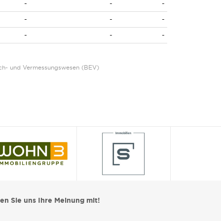
-
-
-
-
-
-
-
-
-
Eich- und Vermessungswesen (BEV)
len Sie uns Ihre Meinung mit!