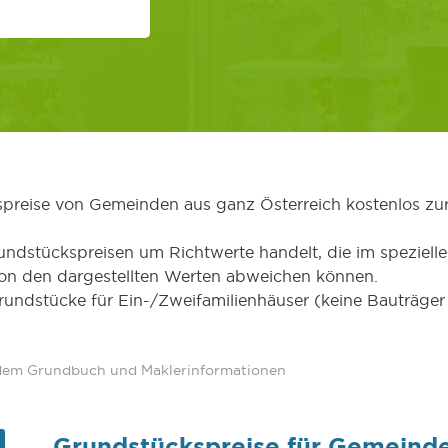
kspreise von Gemeinden aus ganz Österreich kostenlos zu
undstückspreisen um Richtwerte handelt, die im speziellen
von den dargestellten Werten abweichen können.
Grundstücke für Ein-/Zweifamilienhäuser (keine Bauträg
 dem Grundbuch und Maklerinformationen
Grundstückspreise für Gemeind