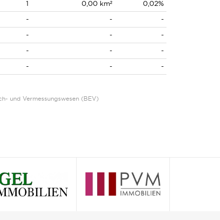
1
0,00 km²
0,02%
-
-
-
-
-
-
-
-
-
-
-
-
Eich- und Vermessungswesen (BEV)