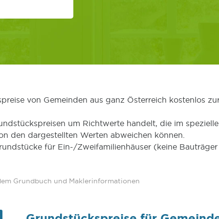
kspreise von Gemeinden aus ganz Österreich kostenlos zu
undstückspreisen um Richtwerte handelt, die im speziellen
von den dargestellten Werten abweichen können.
Grundstücke für Ein-/Zweifamilienhäuser (keine Bauträg
 dem Grundbuch und Maklerinformationen
Grundstückspreise für Gemeind