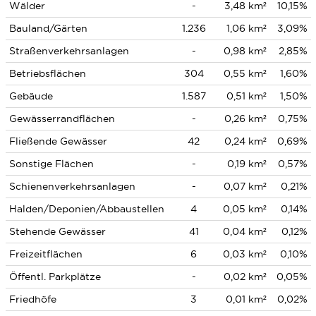
Wälder
-
3,48 km²
10,15%
Bauland/Gärten
1.236
1,06 km²
3,09%
Straßenverkehrsanlagen
-
0,98 km²
2,85%
Betriebsflächen
304
0,55 km²
1,60%
Gebäude
1.587
0,51 km²
1,50%
Gewässerrandflächen
-
0,26 km²
0,75%
Fließende Gewässer
42
0,24 km²
0,69%
Sonstige Flächen
-
0,19 km²
0,57%
Schienenverkehrsanlagen
-
0,07 km²
0,21%
Halden/Deponien/Abbaustellen
4
0,05 km²
0,14%
Stehende Gewässer
41
0,04 km²
0,12%
Freizeitflächen
6
0,03 km²
0,10%
Öffentl. Parkplätze
-
0,02 km²
0,05%
Friedhöfe
3
0,01 km²
0,02%