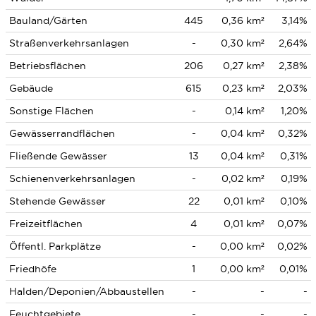
Bauland/Gärten
445
0,36 km²
3,14%
Straßenverkehrsanlagen
-
0,30 km²
2,64%
Betriebsflächen
206
0,27 km²
2,38%
Gebäude
615
0,23 km²
2,03%
Sonstige Flächen
-
0,14 km²
1,20%
Gewässerrandflächen
-
0,04 km²
0,32%
Fließende Gewässer
13
0,04 km²
0,31%
Schienenverkehrsanlagen
-
0,02 km²
0,19%
Stehende Gewässer
22
0,01 km²
0,10%
Freizeitflächen
4
0,01 km²
0,07%
Öffentl. Parkplätze
-
0,00 km²
0,02%
Friedhöfe
1
0,00 km²
0,01%
Halden/Deponien/Abbaustellen
-
-
-
Feuchtgebiete
-
-
-