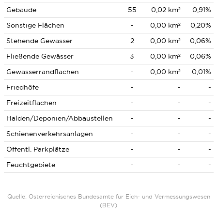
Gebäude
55
0,02 km²
0,91%
Sonstige Flächen
-
0,00 km²
0,20%
Stehende Gewässer
2
0,00 km²
0,06%
Fließende Gewässer
3
0,00 km²
0,06%
Gewässerrandflächen
-
0,00 km²
0,01%
Friedhöfe
-
-
-
Freizeitflächen
-
-
-
Halden/Deponien/Abbaustellen
-
-
-
Schienenverkehrsanlagen
-
-
-
Öffentl. Parkplätze
-
-
-
Feuchtgebiete
-
-
-
Quelle: Österreichisches Bundesamte für Eich- und Vermessungswesen
(BEV)