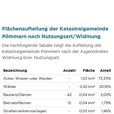
Flächenaufteilung der Katastralgemeinde
Pömmern nach Nutzungsart/Widmung
Die nachfolgende Tabelle zeigt die Aufteilung der
Katastralgemeinde Pömmern nach der zugeordneten
Widmung bzw. Nutzungsart.
Bezeichnung
Anzahl
Fläche
Anteil
Äcker, Wiesen oder Weiden
-
1,53 km²
73,33%
Wälder
-
0,42 km²
20,16%
Bauland/Gärten
42
0,04 km²
2,02%
Betriebsflächen
12
0,04 km²
1,79%
Straßenverkehrsanlagen
-
0,03 km²
1,46%