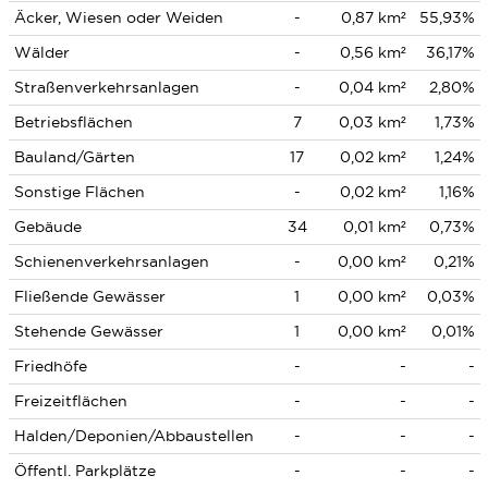
Äcker, Wiesen oder Weiden
-
0,87 km²
55,93%
Wälder
-
0,56 km²
36,17%
Straßenverkehrsanlagen
-
0,04 km²
2,80%
Betriebsflächen
7
0,03 km²
1,73%
Bauland/Gärten
17
0,02 km²
1,24%
Sonstige Flächen
-
0,02 km²
1,16%
Gebäude
34
0,01 km²
0,73%
Schienenverkehrsanlagen
-
0,00 km²
0,21%
Fließende Gewässer
1
0,00 km²
0,03%
Stehende Gewässer
1
0,00 km²
0,01%
Friedhöfe
-
-
-
Freizeitflächen
-
-
-
Halden/Deponien/Abbaustellen
-
-
-
Öffentl. Parkplätze
-
-
-