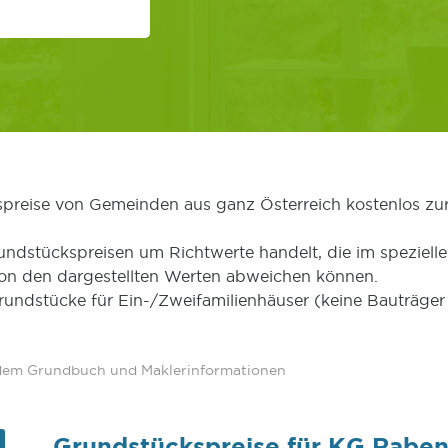
kspreise von Gemeinden aus ganz Österreich kostenlos zu
undstückspreisen um Richtwerte handelt, die im speziellen
von den dargestellten Werten abweichen können.
Grundstücke für Ein-/Zweifamilienhäuser (keine Bauträg
 dem Grundbuch und Maklerinformationen
Grundstückspreise für KG Raben