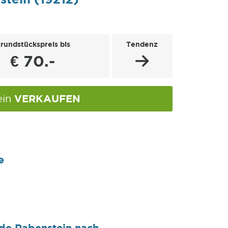
rundstückspreis bis
Tendenz
€ 70.-
VERKAUFEN
ein
e
nde Rabenstein nach