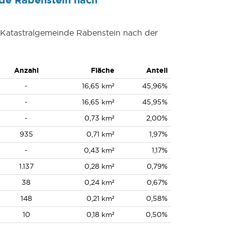
r Katastralgemeinde Rabenstein nach der
Anzahl
Fläche
Anteil
-
16,65 km²
45,96%
-
16,65 km²
45,95%
-
0,73 km²
2,00%
935
0,71 km²
1,97%
-
0,43 km²
1,17%
1.137
0,28 km²
0,79%
38
0,24 km²
0,67%
148
0,21 km²
0,58%
10
0,18 km²
0,50%