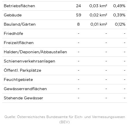
Betriebsflächen
24
0,03 km²
0,49%
Gebäude
59
0,02 km²
0,39%
Bauland/Gärten
8
0,01 km²
0,12%
Friedhöfe
-
-
-
Freizeitflächen
-
-
-
Halden/Deponien/Abbaustellen
-
-
-
Schienenverkehrsanlagen
-
-
-
Öffentl. Parkplätze
-
-
-
Feuchtgebiete
-
-
-
Gewässerrandflächen
-
-
-
Stehende Gewässer
-
-
-
Quelle: Österreichisches Bundesamte für Eich- und Vermessungswesen
(BEV)