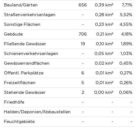
Bauland/Gärten
656
0,39 km²
7,71%
Straßenverkehrsanlagen
-
0,28 km²
5,52%
Sonstige Flächen
-
0,23 km²
4,55%
Gebäude
706
0,21 km²
4,18%
Fließende Gewässer
19
0,10 km²
1,89%
Schienenverkehrsanlagen
-
0,05 km²
1,03%
Gewässerrandflächen
-
0,02 km²
0,45%
Öffentl. Parkplätze
6
0,01 km²
0,27%
Freizeitflächen
5
0,01 km²
0,26%
Stehende Gewässer
2
0,00 km²
0,06%
Friedhöfe
-
-
-
Halden/Deponien/Abbaustellen
-
-
-
Feuchtgebiete
-
-
-