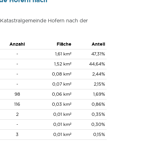
r Katastralgemeinde Hofern nach der
Anzahl
Fläche
Anteil
-
1,61 km²
47,31%
-
1,52 km²
44,64%
-
0,08 km²
2,44%
-
0,07 km²
2,15%
98
0,06 km²
1,69%
116
0,03 km²
0,86%
2
0,01 km²
0,35%
-
0,01 km²
0,30%
3
0,01 km²
0,15%