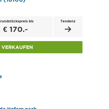
rundstückspreis bis
Tendenz
€ 170.-
VERKAUFEN
n
e
de Hofern nach