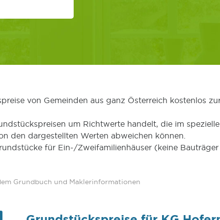
kspreise von Gemeinden aus ganz Österreich kostenlos zu
undstückspreisen um Richtwerte handelt, die im speziellen
von den dargestellten Werten abweichen können.
Grundstücke für Ein-/Zweifamilienhäuser (keine Bauträg
 dem Grundbuch und Maklerinformationen
Grundstückspreise für KG Hofer