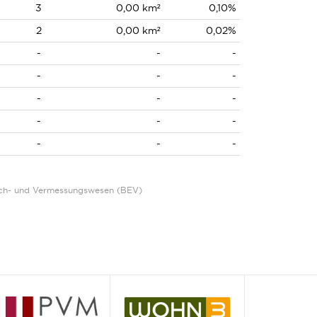
3
0,00 km²
0,10%
2
0,00 km²
0,02%
-
-
-
-
-
-
-
-
-
-
-
-
-
-
-
Eich- und Vermessungswesen (BEV)