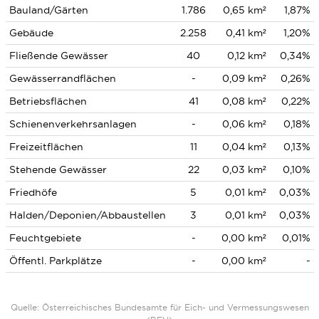
Bauland/Gärten
1.786
0,65 km²
1,87%
Gebäude
2.258
0,41 km²
1,20%
Fließende Gewässer
40
0,12 km²
0,34%
Gewässerrandflächen
-
0,09 km²
0,26%
Betriebsflächen
41
0,08 km²
0,22%
Schienenverkehrsanlagen
-
0,06 km²
0,18%
Freizeitflächen
11
0,04 km²
0,13%
Stehende Gewässer
22
0,03 km²
0,10%
Friedhöfe
5
0,01 km²
0,03%
Halden/Deponien/Abbaustellen
3
0,01 km²
0,03%
Feuchtgebiete
-
0,00 km²
0,01%
Öffentl. Parkplätze
-
0,00 km²
-
Quelle: Österreichisches Bundesamte für Eich- und Vermessungswesen