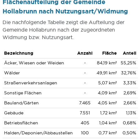
Flächenaufteilung der Gemeinde
Hollabrunn nach Nutzungsart/Widmung
Die nachfolgende Tabelle zeigt die Aufteilung der
Gemeinde Hollabrunn nach der zugeordneten
Widmung bzw. Nutzungsart.
Bezeichnung
Anzahl
Fläche
Anteil
Äcker, Wiesen oder Weiden
-
84,19 km²
55,25%
Wälder
-
49,91 km²
32,76%
Straßenverkehrsanlagen
-
5,07 km²
3,33%
Sonstige Flächen
-
4,09 km²
2,69%
Bauland/Gärten
7.465
4,05 km²
2,66%
Gebäude
7.551
1,72 km²
1,13%
Betriebsflächen
405
1,04 km²
0,68%
Halden/Deponien/Abbaustellen
100
0,77 km²
0,50%