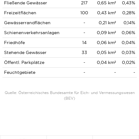
Fließende Gewässer
217
0,65 km²
0,43%
Freizeitflächen
100
0,43 km²
0,28%
Gewässerrandflächen
-
0,21 km²
0,14%
Schienenverkehrsanlagen
-
0,09 km²
0,06%
Friedhöfe
14
0,06 km²
0,04%
Stehende Gewässer
33
0,05 km²
0,03%
Öffentl. Parkplätze
-
0,04 km²
0,02%
Feuchtgebiete
-
-
-
Quelle: Österreichisches Bundesamte für Eich- und Vermessungswesen
(BEV)