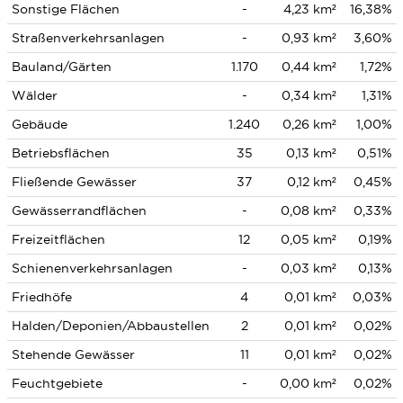
Sonstige Flächen
-
4,23 km²
16,38%
Straßenverkehrsanlagen
-
0,93 km²
3,60%
Bauland/Gärten
1.170
0,44 km²
1,72%
Wälder
-
0,34 km²
1,31%
Gebäude
1.240
0,26 km²
1,00%
Betriebsflächen
35
0,13 km²
0,51%
Fließende Gewässer
37
0,12 km²
0,45%
Gewässerrandflächen
-
0,08 km²
0,33%
Freizeitflächen
12
0,05 km²
0,19%
Schienenverkehrsanlagen
-
0,03 km²
0,13%
Friedhöfe
4
0,01 km²
0,03%
Halden/Deponien/Abbaustellen
2
0,01 km²
0,02%
Stehende Gewässer
11
0,01 km²
0,02%
Feuchtgebiete
-
0,00 km²
0,02%