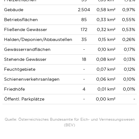
Gebäude
2.504
0,58 km²
0,97%
Betriebsflächen
85
0,33 km²
0,55%
Fließende Gewässer
172
0,32 km²
0,53%
Halden/Deponien/Abbaustellen
35
0,15 km²
0,26%
Gewässerrandflächen
-
0,10 km²
0,17%
Stehende Gewässer
18
0,08 km²
0,13%
Feuchtgebiete
-
0,07 km²
0,12%
Schienenverkehrsanlagen
-
0,06 km²
0,10%
Friedhöfe
4
0,01 km²
0,01%
Öffentl. Parkplätze
-
0,00 km²
-
Quelle: Österreichisches Bundesamte für Eich- und Vermessungswesen
(BEV)