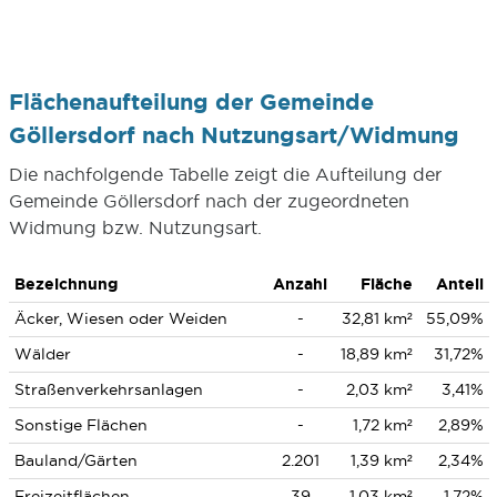
Flächenaufteilung der Gemeinde
Göllersdorf nach Nutzungsart/Widmung
Die nachfolgende Tabelle zeigt die Aufteilung der
Gemeinde Göllersdorf nach der zugeordneten
Widmung bzw. Nutzungsart.
Bezeichnung
Anzahl
Fläche
Anteil
Äcker, Wiesen oder Weiden
-
32,81 km²
55,09%
Wälder
-
18,89 km²
31,72%
Straßenverkehrsanlagen
-
2,03 km²
3,41%
Sonstige Flächen
-
1,72 km²
2,89%
Bauland/Gärten
2.201
1,39 km²
2,34%
Freizeitflächen
39
1,03 km²
1,72%