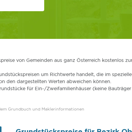
kspreise von Gemeinden aus ganz Österreich kostenlos zu
undstückspreisen um Richtwerte handelt, die im speziellen
von den dargestellten Werten abweichen können.
Grundstücke für Ein-/Zweifamilienhäuser (keine Bauträg
 dem Grundbuch und Maklerinformationen
Grundstückspreise für Bezirk O