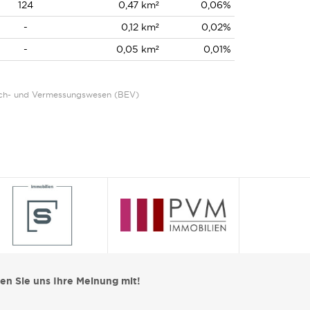
124
0,47 km²
0,06%
-
0,12 km²
0,02%
-
0,05 km²
0,01%
Eich- und Vermessungswesen (BEV)
len Sie uns Ihre Meinung mit!