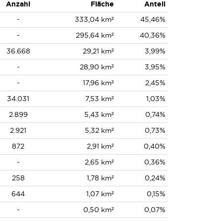
Anzahl
Fläche
Anteil
-
333,04 km²
45,46%
-
295,64 km²
40,36%
36.668
29,21 km²
3,99%
-
28,90 km²
3,95%
-
17,96 km²
2,45%
34.031
7,53 km²
1,03%
2.899
5,43 km²
0,74%
2.921
5,32 km²
0,73%
872
2,91 km²
0,40%
-
2,65 km²
0,36%
258
1,78 km²
0,24%
644
1,07 km²
0,15%
-
0,50 km²
0,07%