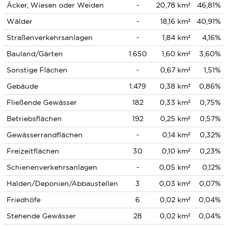
Äcker, Wiesen oder Weiden
-
20,78 km²
46,81%
Wälder
-
18,16 km²
40,91%
Straßenverkehrsanlagen
-
1,84 km²
4,16%
Bauland/Gärten
1.650
1,60 km²
3,60%
Sonstige Flächen
-
0,67 km²
1,51%
Gebäude
1.479
0,38 km²
0,86%
Fließende Gewässer
182
0,33 km²
0,75%
Betriebsflächen
192
0,25 km²
0,57%
Gewässerrandflächen
-
0,14 km²
0,32%
Freizeitflächen
30
0,10 km²
0,23%
Schienenverkehrsanlagen
-
0,05 km²
0,12%
Halden/Deponien/Abbaustellen
3
0,03 km²
0,07%
Friedhöfe
6
0,02 km²
0,04%
Stehende Gewässer
28
0,02 km²
0,04%