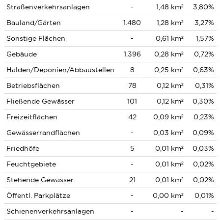
Straßenverkehrsanlagen
-
1,48 km²
3,80%
Bauland/Gärten
1.480
1,28 km²
3,27%
Sonstige Flächen
-
0,61 km²
1,57%
Gebäude
1.396
0,28 km²
0,72%
Halden/Deponien/Abbaustellen
8
0,25 km²
0,63%
Betriebsflächen
78
0,12 km²
0,31%
Fließende Gewässer
101
0,12 km²
0,30%
Freizeitflächen
42
0,09 km²
0,23%
Gewässerrandflächen
-
0,03 km²
0,09%
Friedhöfe
5
0,01 km²
0,03%
Feuchtgebiete
-
0,01 km²
0,02%
Stehende Gewässer
21
0,01 km²
0,02%
Öffentl. Parkplätze
-
0,00 km²
0,01%
Schienenverkehrsanlagen
-
-
-