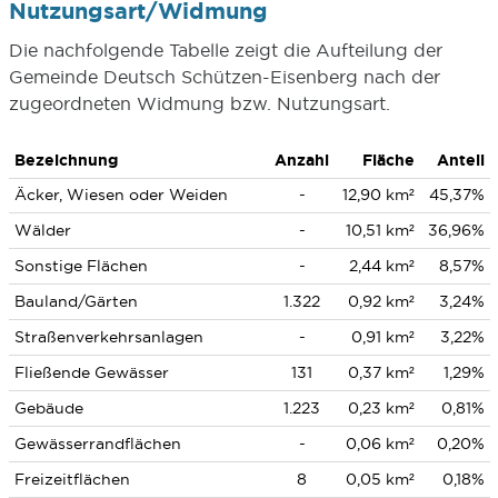
Nutzungsart/Widmung
Die nachfolgende Tabelle zeigt die Aufteilung der
Gemeinde Deutsch Schützen-Eisenberg nach der
zugeordneten Widmung bzw. Nutzungsart.
Bezeichnung
Anzahl
Fläche
Anteil
Äcker, Wiesen oder Weiden
-
12,90 km²
45,37%
Wälder
-
10,51 km²
36,96%
Sonstige Flächen
-
2,44 km²
8,57%
Bauland/Gärten
1.322
0,92 km²
3,24%
Straßenverkehrsanlagen
-
0,91 km²
3,22%
Fließende Gewässer
131
0,37 km²
1,29%
Gebäude
1.223
0,23 km²
0,81%
Gewässerrandflächen
-
0,06 km²
0,20%
Freizeitflächen
8
0,05 km²
0,18%