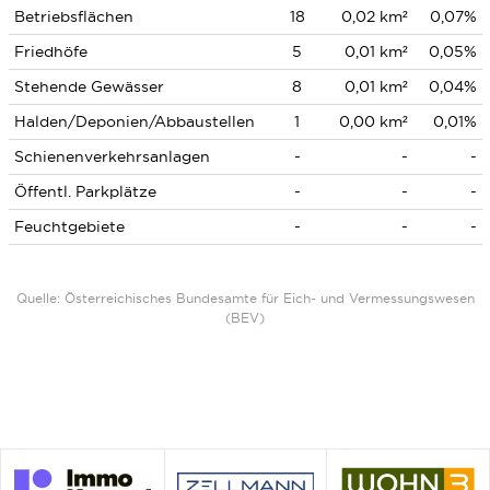
Betriebsflächen
18
0,02 km²
0,07%
Friedhöfe
5
0,01 km²
0,05%
Stehende Gewässer
8
0,01 km²
0,04%
Halden/Deponien/Abbaustellen
1
0,00 km²
0,01%
Schienenverkehrsanlagen
-
-
-
Öffentl. Parkplätze
-
-
-
Feuchtgebiete
-
-
-
Quelle: Österreichisches Bundesamte für Eich- und Vermessungswesen
(BEV)