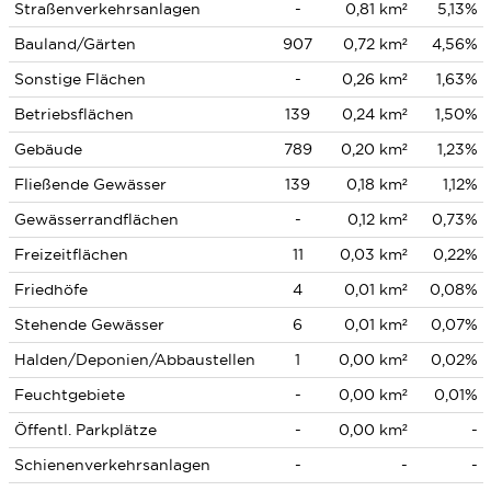
Straßenverkehrsanlagen
-
0,81 km²
5,13%
Bauland/Gärten
907
0,72 km²
4,56%
Sonstige Flächen
-
0,26 km²
1,63%
Betriebsflächen
139
0,24 km²
1,50%
Gebäude
789
0,20 km²
1,23%
Fließende Gewässer
139
0,18 km²
1,12%
Gewässerrandflächen
-
0,12 km²
0,73%
Freizeitflächen
11
0,03 km²
0,22%
Friedhöfe
4
0,01 km²
0,08%
Stehende Gewässer
6
0,01 km²
0,07%
Halden/Deponien/Abbaustellen
1
0,00 km²
0,02%
Feuchtgebiete
-
0,00 km²
0,01%
Öffentl. Parkplätze
-
0,00 km²
-
Schienenverkehrsanlagen
-
-
-