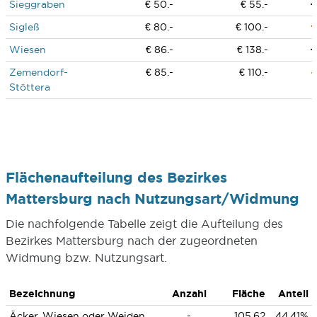
Sieggraben
€ 50.-
€ 55.-
Sigleß
€ 80.-
€ 100.-
Wiesen
€ 86.-
€ 138.-
Zemendorf-
€ 85.-
€ 110.-
Stöttera
Flächenaufteilung des Bezirkes
Mattersburg nach Nutzungsart/Widmung
Die nachfolgende Tabelle zeigt die Aufteilung des
Bezirkes Mattersburg nach der zugeordneten
Widmung bzw. Nutzungsart.
Bezeichnung
Anzahl
Fläche
Anteil
Äcker, Wiesen oder Weiden
-
105,62
44,41%