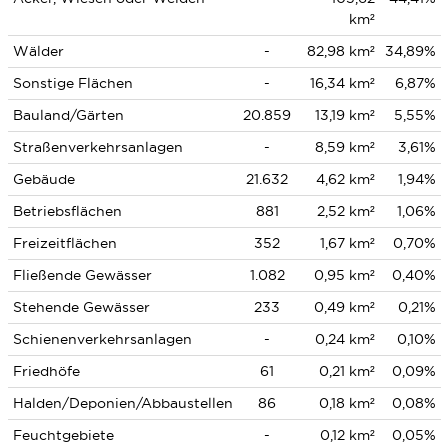
km²
Wälder
-
82,98 km²
34,89%
Sonstige Flächen
-
16,34 km²
6,87%
Bauland/Gärten
20.859
13,19 km²
5,55%
Straßenverkehrsanlagen
-
8,59 km²
3,61%
Gebäude
21.632
4,62 km²
1,94%
Betriebsflächen
881
2,52 km²
1,06%
Freizeitflächen
352
1,67 km²
0,70%
Fließende Gewässer
1.082
0,95 km²
0,40%
Stehende Gewässer
233
0,49 km²
0,21%
Schienenverkehrsanlagen
-
0,24 km²
0,10%
Friedhöfe
61
0,21 km²
0,09%
Halden/Deponien/Abbaustellen
86
0,18 km²
0,08%
Feuchtgebiete
-
0,12 km²
0,05%