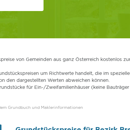
kspreise von Gemeinden aus ganz Österreich kostenlos zu
undstückspreisen um Richtwerte handelt, die im speziellen
von den dargestellten Werten abweichen können.
Grundstücke für Ein-/Zweifamilienhäuser (keine Bauträg
 dem Grundbuch und Maklerinformationen
Grundstückspreise für Bezirk B