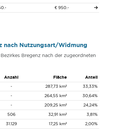
50.-
€ 950.-
enz nach Nutzungsart/Widmung
s Bezirkes Bregenz nach der zugeordneten
Anzahl
Fläche
Anteil
-
287,73 km²
33,33%
-
264,55 km²
30,64%
-
209,25 km²
24,24%
506
32,91 km²
3,81%
31.129
17,25 km²
2,00%