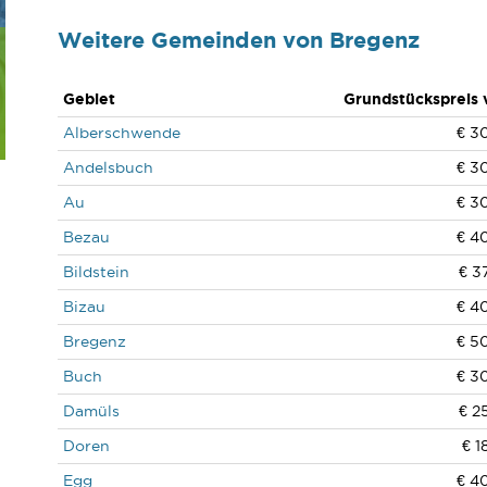
Weitere Gemeinden von Bregenz
Gebiet
Grundstückspreis 
Alberschwende
€ 3
Andelsbuch
€ 3
Au
€ 3
Bezau
€ 4
Bildstein
€ 3
Bizau
€ 4
Bregenz
€ 5
Buch
€ 3
Damüls
€ 2
Doren
€ 1
Egg
€ 4