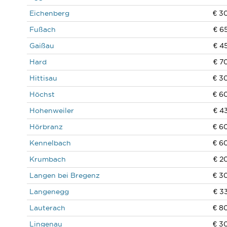
Eichenberg
€ 3
Fußach
€ 6
Gaißau
€ 4
Hard
€ 7
Hittisau
€ 3
Höchst
€ 6
Hohenweiler
€ 4
Hörbranz
€ 6
Kennelbach
€ 6
Krumbach
€ 2
Langen bei Bregenz
€ 3
Langenegg
€ 3
Lauterach
€ 8
Lingenau
€ 3