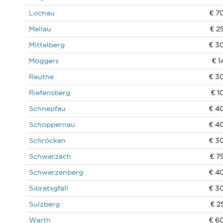
Lochau
€ 7
Mellau
€ 2
Mittelberg
€ 3
Möggers
€ 1
Reuthe
€ 3
Riefensberg
€ 1
Schnepfau
€ 4
Schoppernau
€ 4
Schröcken
€ 3
Schwarzach
€ 7
Schwarzenberg
€ 4
Sibratsgfäll
€ 3
Sulzberg
€ 2
Warth
€ 6