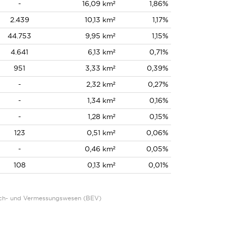
-
16,09 km²
1,86%
2.439
10,13 km²
1,17%
44.753
9,95 km²
1,15%
4.641
6,13 km²
0,71%
951
3,33 km²
0,39%
-
2,32 km²
0,27%
-
1,34 km²
0,16%
-
1,28 km²
0,15%
123
0,51 km²
0,06%
-
0,46 km²
0,05%
108
0,13 km²
0,01%
Eich- und Vermessungswesen (BEV)