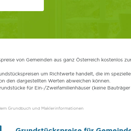
kspreise von Gemeinden aus ganz Österreich kostenlos zu
undstückspreisen um Richtwerte handelt, die im speziellen
von den dargestellten Werten abweichen können.
Grundstücke für Ein-/Zweifamilienhäuser (keine Bauträg
 dem Grundbuch und Maklerinformationen
Grundstückspreise für Gemeind