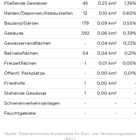
Fließende Gewässer
45
0,23 km²
1,36%
Halden/Deponien/Abbaustellen
12
0,10 km²
0,60%
Bauland/Gärten
179
0,09 km²
0,55%
Gebäude
392
0,06 km²
0,39%
Gewässerrandflächen
-
0,04 km²
0,23%
Betriebsflächen
54
0,04 km²
0,21%
Freizeitflächen
1
0,01 km²
0,05%
Öffentl. Parkplätze
-
0,00 km²
0,01%
Friedhöfe
1
0,00 km²
-
Stehende Gewässer
1
0,00 km²
-
Schienenverkehrsanlagen
-
-
-
Feuchtgebiete
-
-
-
Quelle: Österreichisches Bundesamte für Eich- und Vermessungswesen
(BEV)