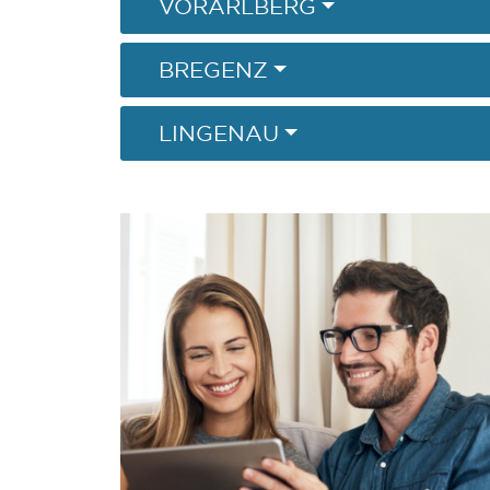
VORARLBERG
BREGENZ
LINGENAU