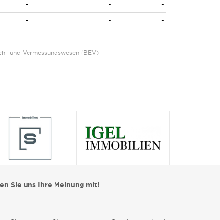
-
-
-
-
-
-
Eich- und Vermessungswesen (BEV)
len Sie uns Ihre Meinung mit!