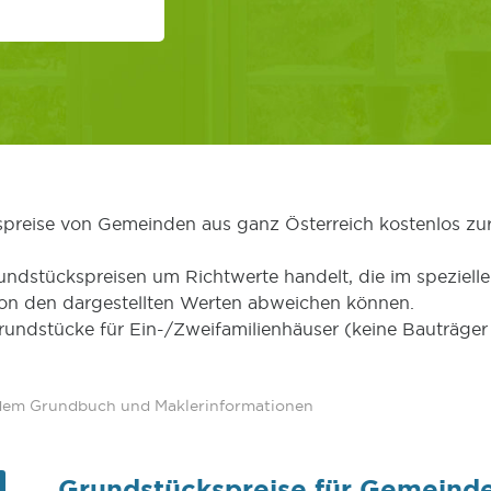
kspreise von Gemeinden aus ganz Österreich kostenlos zu
undstückspreisen um Richtwerte handelt, die im speziellen
von den dargestellten Werten abweichen können.
Grundstücke für Ein-/Zweifamilienhäuser (keine Bauträg
 dem Grundbuch und Maklerinformationen
Grundstückspreise für Gemeind