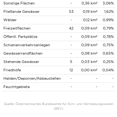
Sonstige Flächen
-
0,36 km²
3,06%
Fließende Gewässer
53
0,19 km²
1,62%
Wälder
-
0,12 km²
0,99%
Freizeitflächen
42
0,09 km²
0,79%
Öffentl. Parkplätze
-
0,09 km²
0,78%
Schienenverkehrsanlagen
-
0,09 km²
0,75%
Gewässerrandflächen
-
0,08 km²
0,65%
Stehende Gewässer
5
0,03 km²
0,25%
Friedhöfe
12
0,00 km²
0,04%
Halden/Deponien/Abbaustellen
-
-
-
Feuchtgebiete
-
-
-
Quelle: Österreichisches Bundesamte für Eich- und Vermessungswesen
(BEV)