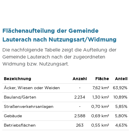
Flächenaufteilung der Gemeinde
Lauterach nach Nutzungsart/Widmung
Die nachfolgende Tabelle zeigt die Aufteilung der
Gemeinde Lauterach nach der zugeordneten
Widmung bzw. Nutzungsart.
Bezeichnung
Anzahl
Fläche
Anteil
Äcker, Wiesen oder Weiden
-
7,62 km²
63,92%
Bauland/Gärten
2.234
1,30 km²
10,89%
Straßenverkehrsanlagen
-
0,70 km²
5,85%
Gebäude
2.588
0,69 km²
5,80%
Betriebsflächen
263
0,55 km²
4,63%