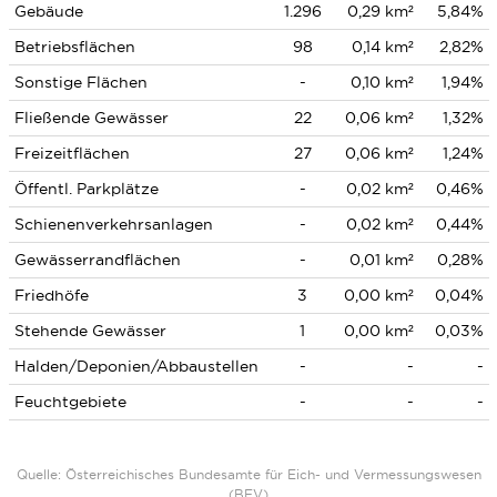
Gebäude
1.296
0,29 km²
5,84%
Betriebsflächen
98
0,14 km²
2,82%
Sonstige Flächen
-
0,10 km²
1,94%
Fließende Gewässer
22
0,06 km²
1,32%
Freizeitflächen
27
0,06 km²
1,24%
Öffentl. Parkplätze
-
0,02 km²
0,46%
Schienenverkehrsanlagen
-
0,02 km²
0,44%
Gewässerrandflächen
-
0,01 km²
0,28%
Friedhöfe
3
0,00 km²
0,04%
Stehende Gewässer
1
0,00 km²
0,03%
Halden/Deponien/Abbaustellen
-
-
-
Feuchtgebiete
-
-
-
Quelle: Österreichisches Bundesamte für Eich- und Vermessungswesen
(BEV)