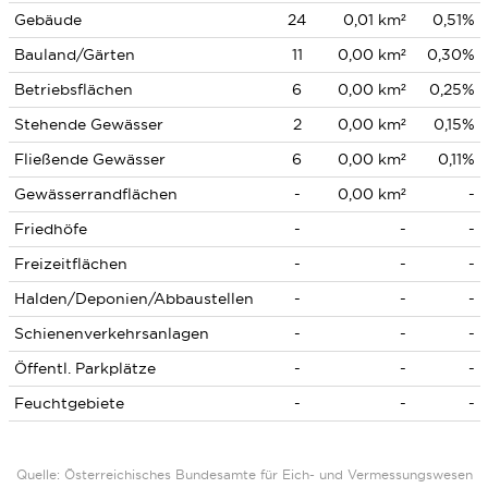
Gebäude
24
0,01 km²
0,51%
Bauland/Gärten
11
0,00 km²
0,30%
Betriebsflächen
6
0,00 km²
0,25%
Stehende Gewässer
2
0,00 km²
0,15%
Fließende Gewässer
6
0,00 km²
0,11%
Gewässerrandflächen
-
0,00 km²
-
Friedhöfe
-
-
-
Freizeitflächen
-
-
-
Halden/Deponien/Abbaustellen
-
-
-
Schienenverkehrsanlagen
-
-
-
Öffentl. Parkplätze
-
-
-
Feuchtgebiete
-
-
-
Quelle: Österreichisches Bundesamte für Eich- und Vermessungswesen