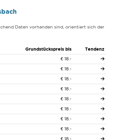
sbach
chend Daten vorhanden sind, orientiert sich der
n
Grundstückspreis bis
Tendenz
-
€ 18.-
-
€ 18.-
-
€ 18.-
-
€ 18.-
-
€ 18.-
-
€ 18.-
-
€ 18.-
-
€ 18.-
-
€ 18.-