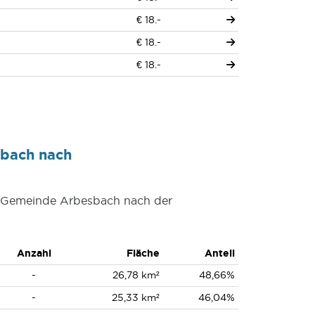
-
€ 18.-
-
€ 18.-
-
€ 18.-
sbach nach
er Gemeinde Arbesbach nach der
Anzahl
Fläche
Anteil
-
26,78 km²
48,66%
-
25,33 km²
46,04%