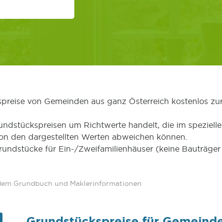
kspreise von Gemeinden aus ganz Österreich kostenlos zu
undstückspreisen um Richtwerte handelt, die im speziellen
von den dargestellten Werten abweichen können.
Grundstücke für Ein-/Zweifamilienhäuser (keine Bauträg
 dem Grundbuch und Maklerinformationen
Grundstückspreise für Gemeind