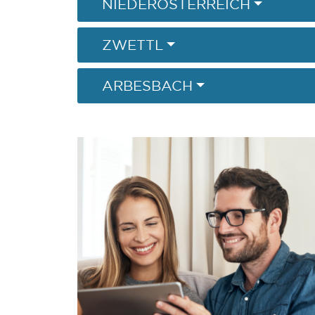
NIEDERÖSTERREICH
ZWETTL
ARBESBACH