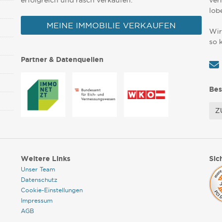
erfolgreich und rasch verkaufen.
ver
lob
MEINE IMMOBILIE VERKAUFEN
Wir
so 
Partner & Datenquellen
Bes
Z
Weitere Links
Sic
Unser Team
Datenschutz
Cookie-Einstellungen
Impressum
AGB