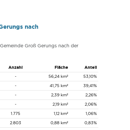
Gerungs nach
er Gemeinde Groß Gerungs nach der
Anzahl
Fläche
Anteil
-
56,24 km²
53,10%
-
41,75 km²
39,41%
-
2,39 km²
2,26%
-
2,19 km²
2,06%
1.775
1,12 km²
1,06%
2.803
0,88 km²
0,83%