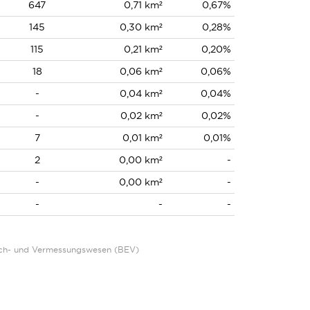
647
0,71 km²
0,67%
145
0,30 km²
0,28%
115
0,21 km²
0,20%
18
0,06 km²
0,06%
-
0,04 km²
0,04%
-
0,02 km²
0,02%
7
0,01 km²
0,01%
2
0,00 km²
-
-
0,00 km²
-
-
-
-
Eich- und Vermessungswesen (BEV)