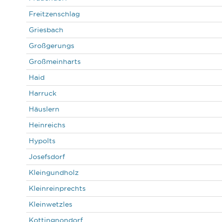
Freitzenschlag
Griesbach
Großgerungs
Großmeinharts
Haid
Harruck
Häuslern
Heinreichs
Hypolts
Josefsdorf
Kleingundholz
Kleinreinprechts
Kleinwetzles
Kottingnondorf