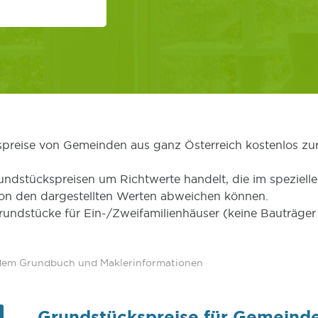
kspreise von Gemeinden aus ganz Österreich kostenlos zu
undstückspreisen um Richtwerte handelt, die im speziellen
von den dargestellten Werten abweichen können.
Grundstücke für Ein-/Zweifamilienhäuser (keine Bauträg
 dem Grundbuch und Maklerinformationen
Grundstückspreise für Gemeind