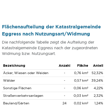
Flächenaufteilung der Katastralgemeinde
Eggress nach Nutzungsart/Widmung
Die nachfolgende Tabelle zeigt die Aufteilung der
Katastralgemeinde Eggress nach der zugeordneten
Widmung bzw. Nutzungsart.
Bezeichnung
Anzahl
Fläche
Anteil
Äcker, Wiesen oder Weiden
-
0,76 km²
52,32%
Wälder
-
0,57 km²
39,24%
Sonstige Flächen
-
0,06 km²
4,22%
Straßenverkehrsanlagen
-
0,03 km²
2,32%
Bauland/Gärten
24
0,02 km²
1,24%