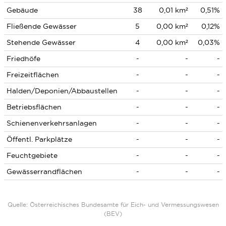
Gebäude
38
0,01 km²
0,51%
Fließende Gewässer
5
0,00 km²
0,12%
Stehende Gewässer
4
0,00 km²
0,03%
Friedhöfe
-
-
-
Freizeitflächen
-
-
-
Halden/Deponien/Abbaustellen
-
-
-
Betriebsflächen
-
-
-
Schienenverkehrsanlagen
-
-
-
Öffentl. Parkplätze
-
-
-
Feuchtgebiete
-
-
-
Gewässerrandflächen
-
-
-
Quelle: Österreichisches Bundesamte für Eich- und Vermessungswesen
(BEV)