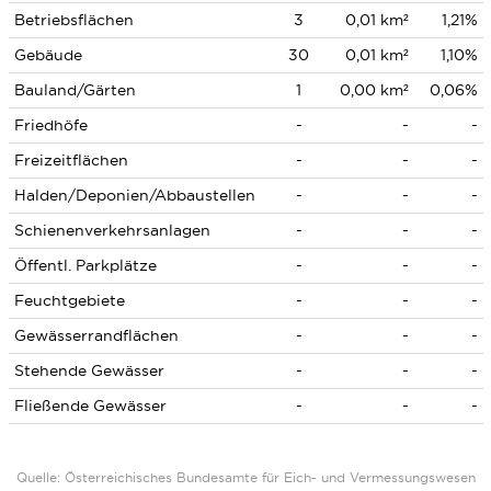
Betriebsflächen
3
0,01 km²
1,21%
Gebäude
30
0,01 km²
1,10%
Bauland/Gärten
1
0,00 km²
0,06%
Friedhöfe
-
-
-
Freizeitflächen
-
-
-
Halden/Deponien/Abbaustellen
-
-
-
Schienenverkehrsanlagen
-
-
-
Öffentl. Parkplätze
-
-
-
Feuchtgebiete
-
-
-
Gewässerrandflächen
-
-
-
Stehende Gewässer
-
-
-
Fließende Gewässer
-
-
-
Quelle: Österreichisches Bundesamte für Eich- und Vermessungswesen