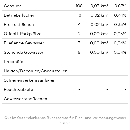
Gebäude
108
0,03 km²
0,67%
Betriebsflächen
18
0,02 km²
0,44%
Freizeitflächen
4
0,02 km²
0,35%
Öffentl. Parkplätze
2
0,00 km²
0,05%
Fließende Gewässer
3
0,00 km²
0,04%
Stehende Gewässer
5
0,00 km²
0,04%
Friedhöfe
-
-
-
Halden/Deponien/Abbaustellen
-
-
-
Schienenverkehrsanlagen
-
-
-
Feuchtgebiete
-
-
-
Gewässerrandflächen
-
-
-
Quelle: Österreichisches Bundesamte für Eich- und Vermessungswesen
(BEV)