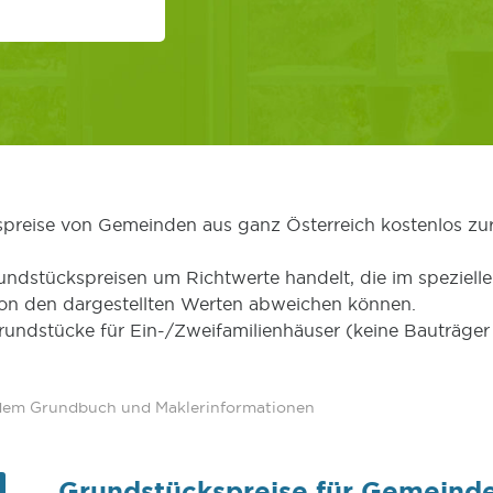
kspreise von Gemeinden aus ganz Österreich kostenlos zu
undstückspreisen um Richtwerte handelt, die im speziellen
von den dargestellten Werten abweichen können.
Grundstücke für Ein-/Zweifamilienhäuser (keine Bauträg
 dem Grundbuch und Maklerinformationen
Grundstückspreise für Gemeind