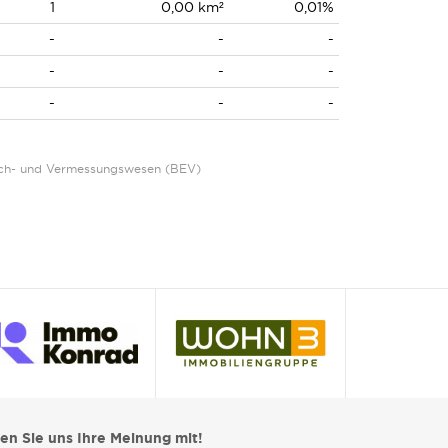
1
0,00 km²
0,01%
-
-
-
-
-
-
-
-
-
Eich- und Vermessungswesen (BEV)
len Sie uns Ihre Meinung mit!