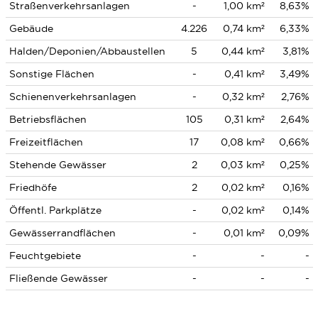
Straßenverkehrsanlagen
-
1,00 km²
8,63%
Gebäude
4.226
0,74 km²
6,33%
Halden/Deponien/Abbaustellen
5
0,44 km²
3,81%
Sonstige Flächen
-
0,41 km²
3,49%
Schienenverkehrsanlagen
-
0,32 km²
2,76%
Betriebsflächen
105
0,31 km²
2,64%
Freizeitflächen
17
0,08 km²
0,66%
Stehende Gewässer
2
0,03 km²
0,25%
Friedhöfe
2
0,02 km²
0,16%
Öffentl. Parkplätze
-
0,02 km²
0,14%
Gewässerrandflächen
-
0,01 km²
0,09%
Feuchtgebiete
-
-
-
Fließende Gewässer
-
-
-